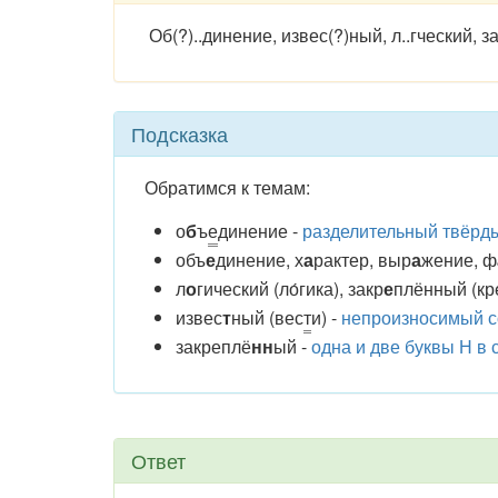
Об(?)..динение, извес(?)ный, л..гческий, зак
Подсказка
Обратимся к темам:
о
б
ъ
е
динение -
разделительный твёрды
объ
е
дин
ение,
х
а
рактер
,
выр
а
ж
ение,
ф
л
о
гич
еский (ло́гика), за
кр
е
пл
ённый (кре
из
вес
т
ный (вес
т
и) -
непроизносимый с
за
крепл
ё
нн
ый -
одна и две буквы Н в
Ответ