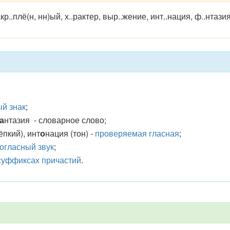
р..плё(н, нн)ый, х..рактер, выр..жение, инт..нация, ф..нтазия
й знак
;
а
нтаз
ия - словарное слово;
́пкий), ин
т
о
н
ация (тон) -
проверяемая гласная
;
огласный звук
;
 суффиксах причастий
.