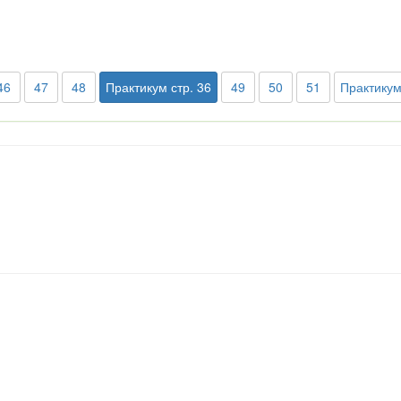
46
47
48
Практикум стр. 36
49
50
51
Практикум