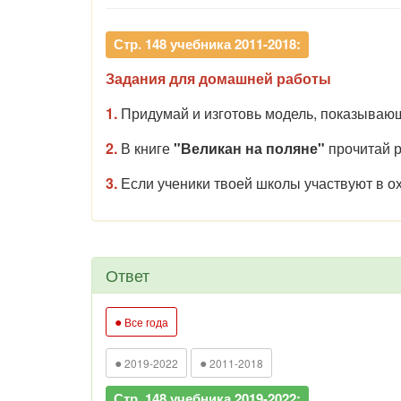
Стр. 148 учебника 2011-2018:
Задания для домашней работы
1.
Придумай и изготовь модель, показывающ
2.
В книге
"Великан на поляне"
прочитай р
3.
Е
сли ученики твоей школы участвуют в ох
Ответ
●
Все года
●
●
2019-2022
2011-2018
Стр. 148 учебника 2019-2022: