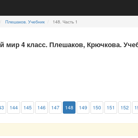
Плешаков. Учебник
148. Часть 1
 мир 4 класс. Плешаков, Крючкова. Учеб
43
144
145
146
147
148
149
150
151
152
1