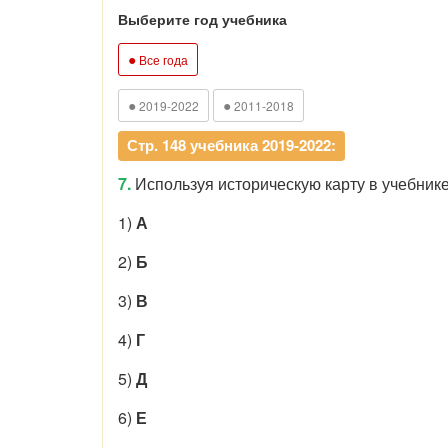
Выберите год учебника
●
Все года
●
●
2019-2022
2011-2018
Стр. 148 учебника 2019-2022:
7.
Используя историческую карту в учебнике
1)
А
2)
Б
3)
В
4)
Г
5)
Д
6)
Е